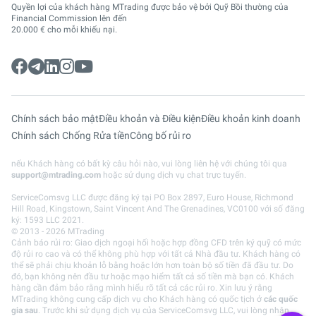
Quyền lợi của khách hàng MTrading được bảo vệ bởi Quỹ Bồi thường của
Financial Commission lên đến
20.000 € cho mỗi khiếu nại.
Chính sách bảo mật
Điều khoản và Điều kiện
Điều khoản kinh doanh
Chính sách Chống Rửa tiền
Công bố rủi ro
nếu Khách hàng có bất kỳ câu hỏi nào, vui lòng liên hệ với chúng tôi qua
support@mtrading.com
hoặc sử dụng dịch vụ chat trực tuyến.
ServiceComsvg LLC được đăng ký tại PO Box 2897, Euro House, Richmond
Hill Road, Kingstown, Saint Vincent And The Grenadines, VC0100 với số đăng
ký: 1593 LLC 2021.
© 2013 - 2026 MTrading
Cảnh báo rủi ro: Giao dịch ngoại hối hoặc hợp đồng CFD trên ký quỹ có mức
độ rủi ro cao và có thể không phù hợp với tất cả Nhà đầu tư. Khách hàng có
thể sẽ phải chịu khoản lỗ bằng hoặc lớn hơn toàn bộ số tiền đã đầu tư. Do
đó, bạn không nên đầu tư hoặc mạo hiểm tất cả số tiền mà bạn có. Khách
hàng cần đảm bảo rằng mình hiểu rõ tất cả các rủi ro. Xin lưu ý rằng
MTrading không cung cấp dịch vụ cho Khách hàng có quốc tịch ở
các quốc
gia sau
. Trước khi sử dụng dịch vụ của ServiceComsvg LLC, vui lòng nhận