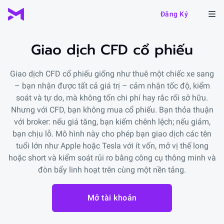
Đăng Ký
Giao dịch CFD cổ phiếu
Giao dịch CFD cổ phiếu giống như thuê một chiếc xe sang
– bạn nhận được tất cả giá trị – cảm nhận tốc độ, kiểm
soát và tự do, mà không tốn chi phí hay rắc rối sở hữu.
Nhưng với CFD, bạn không mua cổ phiếu. Bạn thỏa thuận
với broker: nếu giá tăng, bạn kiếm chênh lệch; nếu giảm,
bạn chịu lỗ. Mô hình này cho phép bạn giao dịch các tên
tuổi lớn như Apple hoặc Tesla với ít vốn, mở vị thế long
hoặc short và kiểm soát rủi ro bằng công cụ thông minh và
đòn bẩy linh hoạt trên cùng một nền tảng.
Mở tài khoản